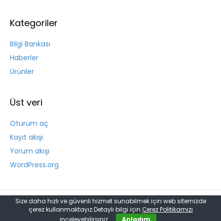
Kategoriler
Bilgi Bankası
Haberler
Ürünler
Üst veri
Oturum aç
Kayıt akışı
Yorum akışı
WordPress.org
Size daha hızlı ve güvenli hizmet sunabilmek için web sitemizde
© 2026 Kasko Trafik Sigortası Dask Yabancı Sağlık Sigortası
|
çerez kullanmaktayız.Detaylı bilgi için
Çerez Politikamızı
Powered by
Beaver Builder
inceleyebilirsiniz.
Anladım