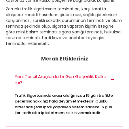
kaskonuz var ise kasko poliçenize bağlı olarak karşılanır.
Zorunlu trafik sigortasının teminatları, karşı tarafta
oluşacak maddi hasarların giderilmesi, sağlık giderlerinin
karşılanması, sürekli sakatlık durumunun teminatı ve ölüm
teminatı şeklinde olup, sigorta yaptıran kişinin isteğine
göre mini bakım teminatı, sigara yanığı teminatı, hukuksal
koruma teminatı, ferdi kaza ve anahtar kaybı gibi
teminatlar eklenebilir.
Merak Ettikleriniz
Yeni Tescil Araçlarda 15 Gün Geçerlilik Kalktı
mı?
Trafik Sigortasında aracı aldığınızda 15 gün trafikte
geçerlilik hakkınız hala devam etmektedir. Çünkü
bizler satıştan iptal yaparken sistem sadece 15 gün
ileri tarih atıp iptal etmemize izin vermektedir.