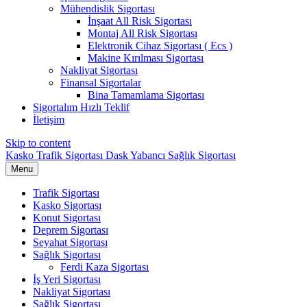
Mühendislik Sigortası
İnşaat All Risk Sigortası
Montaj All Risk Sigortası
Elektronik Cihaz Sigortası ( Ecs )
Makine Kırılması Sigortası
Nakliyat Sigortası
Finansal Sigortalar
Bina Tamamlama Sigortası
Sigortalım Hızlı Teklif
İletişim
Skip to content
Kasko Trafik Sigortası Dask Yabancı Sağlık Sigortası
Menu
Trafik Sigortası
Kasko Sigortası
Konut Sigortası
Deprem Sigortası
Seyahat Sigortası
Sağlık Sigortası
Ferdi Kaza Sigortası
İş Yeri Sigortası
Nakliyat Sigortası
Sağlık Sigortası