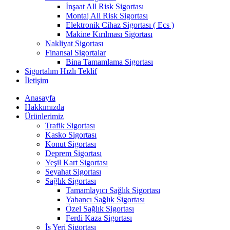
İnşaat All Risk Sigortası
Montaj All Risk Sigortası
Elektronik Cihaz Sigortası ( Ecs )
Makine Kırılması Sigortası
Nakliyat Sigortası
Finansal Sigortalar
Bina Tamamlama Sigortası
Sigortalım Hızlı Teklif
İletişim
Anasayfa
Hakkımızda
Ürünlerimiz
Trafik Sigortası
Kasko Sigortası
Konut Sigortası
Deprem Sigortası
Yeşil Kart Sigortası
Seyahat Sigortası
Sağlık Sigortası
Tamamlayıcı Sağlık Sigortası
Yabancı Sağlık Sigortası
Özel Sağlık Sigortası
Ferdi Kaza Sigortası
İş Yeri Sigortası