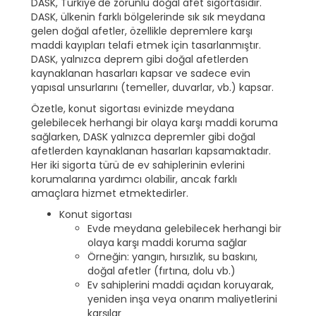
DASK, Türkiye'de zorunlu doğal afet sigortasıdır.
DASK, ülkenin farklı bölgelerinde sık sık meydana
gelen doğal afetler, özellikle depremlere karşı
maddi kayıpları telafi etmek için tasarlanmıştır.
DASK, yalnızca deprem gibi doğal afetlerden
kaynaklanan hasarları kapsar ve sadece evin
yapısal unsurlarını (temeller, duvarlar, vb.) kapsar.
Özetle, konut sigortası evinizde meydana
gelebilecek herhangi bir olaya karşı maddi koruma
sağlarken, DASK yalnızca depremler gibi doğal
afetlerden kaynaklanan hasarları kapsamaktadır.
Her iki sigorta türü de ev sahiplerinin evlerini
korumalarına yardımcı olabilir, ancak farklı
amaçlara hizmet etmektedirler.
Konut sigortası
Evde meydana gelebilecek herhangi bir
olaya karşı maddi koruma sağlar
Örneğin: yangın, hırsızlık, su baskını,
doğal afetler (fırtına, dolu vb.)
Ev sahiplerini maddi açıdan koruyarak,
yeniden inşa veya onarım maliyetlerini
karşılar