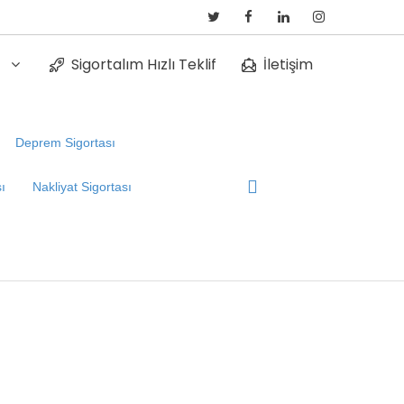
z
Sigortalım Hızlı Teklif
İletişim
Deprem Sigortası
sı
Nakliyat Sigortası