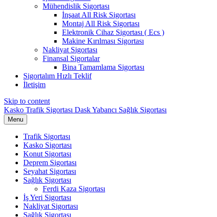
Mühendislik Sigortası
İnşaat All Risk Sigortası
Montaj All Risk Sigortası
Elektronik Cihaz Sigortası ( Ecs )
Makine Kırılması Sigortası
Nakliyat Sigortası
Finansal Sigortalar
Bina Tamamlama Sigortası
Sigortalım Hızlı Teklif
İletişim
Skip to content
Kasko Trafik Sigortası Dask Yabancı Sağlık Sigortası
Menu
Trafik Sigortası
Kasko Sigortası
Konut Sigortası
Deprem Sigortası
Seyahat Sigortası
Sağlık Sigortası
Ferdi Kaza Sigortası
İş Yeri Sigortası
Nakliyat Sigortası
Sağlık Sigortası