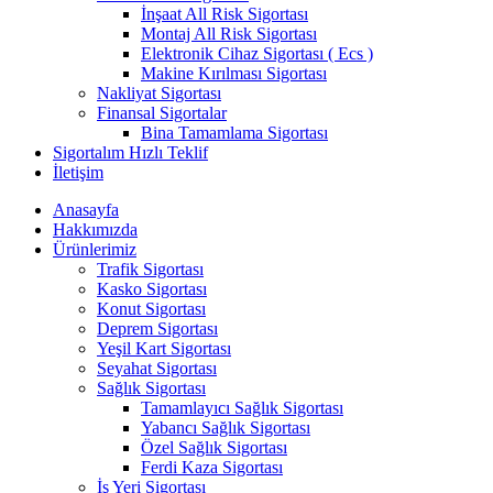
İnşaat All Risk Sigortası
Montaj All Risk Sigortası
Elektronik Cihaz Sigortası ( Ecs )
Makine Kırılması Sigortası
Nakliyat Sigortası
Finansal Sigortalar
Bina Tamamlama Sigortası
Sigortalım Hızlı Teklif
İletişim
Anasayfa
Hakkımızda
Ürünlerimiz
Trafik Sigortası
Kasko Sigortası
Konut Sigortası
Deprem Sigortası
Yeşil Kart Sigortası
Seyahat Sigortası
Sağlık Sigortası
Tamamlayıcı Sağlık Sigortası
Yabancı Sağlık Sigortası
Özel Sağlık Sigortası
Ferdi Kaza Sigortası
İş Yeri Sigortası