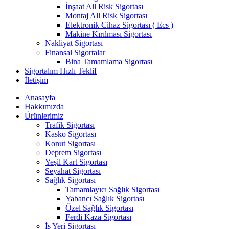
İnşaat All Risk Sigortası
Montaj All Risk Sigortası
Elektronik Cihaz Sigortası ( Ecs )
Makine Kırılması Sigortası
Nakliyat Sigortası
Finansal Sigortalar
Bina Tamamlama Sigortası
Sigortalım Hızlı Teklif
İletişim
Anasayfa
Hakkımızda
Ürünlerimiz
Trafik Sigortası
Kasko Sigortası
Konut Sigortası
Deprem Sigortası
Yeşil Kart Sigortası
Seyahat Sigortası
Sağlık Sigortası
Tamamlayıcı Sağlık Sigortası
Yabancı Sağlık Sigortası
Özel Sağlık Sigortası
Ferdi Kaza Sigortası
İş Yeri Sigortası