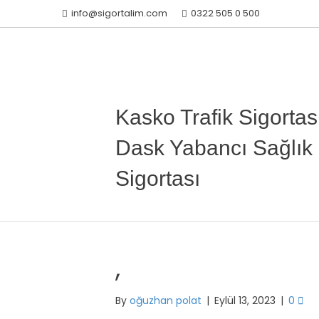
info@sigortalim.com
0322 505 0 500
Kasko Trafik Sigortas
Dask Yabancı Sağlık
Sigortası
,
By
oğuzhan polat
|
Eylül 13, 2023
|
0