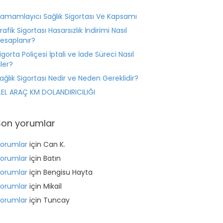
amamlayıcı Sağlık Sigortası Ve Kapsamı
rafik Sigortası Hasarsızlık İndirimi Nasıl
esaplanır?
igorta Poliçesi İptali ve İade Süreci Nasıl
şler?
ağlık Sigortası Nedir ve Neden Gereklidir?
.EL ARAÇ KM DOLANDIRICILIĞI
Son yorumlar
orumlar
için
Can K.
orumlar
için
Batın
orumlar
için
Bengisu Hayta
orumlar
için
Mikail
orumlar
için
Tuncay