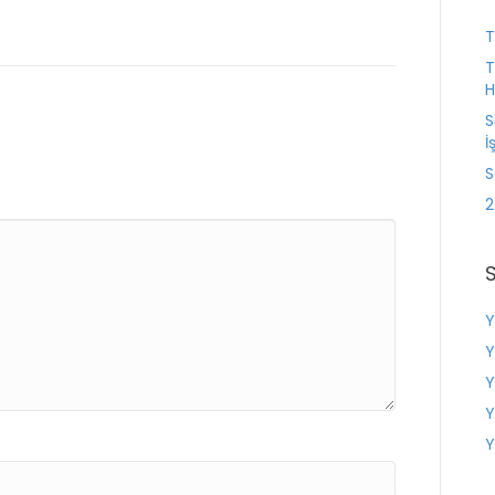
T
T
H
S
İ
S
2
Y
Y
Y
Y
Y