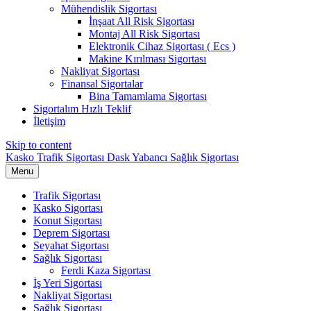
Mühendislik Sigortası
İnşaat All Risk Sigortası
Montaj All Risk Sigortası
Elektronik Cihaz Sigortası ( Ecs )
Makine Kırılması Sigortası
Nakliyat Sigortası
Finansal Sigortalar
Bina Tamamlama Sigortası
Sigortalım Hızlı Teklif
İletişim
Skip to content
Kasko Trafik Sigortası Dask Yabancı Sağlık Sigortası
Menu
Trafik Sigortası
Kasko Sigortası
Konut Sigortası
Deprem Sigortası
Seyahat Sigortası
Sağlık Sigortası
Ferdi Kaza Sigortası
İş Yeri Sigortası
Nakliyat Sigortası
Sağlık Sigortası