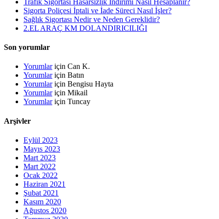
Trafik Sigortası Hasarsızlık İndirimi Nasıl Hesaplanır?
Sigorta Poliçesi İptali ve İade Süreci Nasıl İşler?
Sağlık Sigortası Nedir ve Neden Gereklidir?
2.EL ARAÇ KM DOLANDIRICILIĞI
Son yorumlar
Yorumlar
için
Can K.
Yorumlar
için
Batın
Yorumlar
için
Bengisu Hayta
Yorumlar
için
Mikail
Yorumlar
için
Tuncay
Arşivler
Eylül 2023
Mayıs 2023
Mart 2023
Mart 2022
Ocak 2022
Haziran 2021
Şubat 2021
Kasım 2020
Ağustos 2020