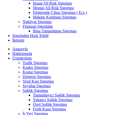
İnşaat All Risk Sigortası
Montaj All Risk Sigortası
Elektronik Cihaz Sigortası ( Ecs )
Makine Kırılması Sigortası
Nakliyat Sigortası
Finansal Sigortalar
Bina Tamamlama Sigortası
Sigortalım Hızlı Teklif
İletişim
Anasayfa
Hakkımızda
Ürünlerimiz
Trafik Sigortası
Kasko Sigortası
Konut Sigortası
Deprem Sigortası
Yeşil Kart Sigortası
Seyahat Sigortası
Sağlık Sigortası
Tamamlayıcı Sağlık Sigortası
Yabancı Sağlık Sigortası
Özel Sağlık Sigortası
Ferdi Kaza Sigortası
İş Yeri Sigortası