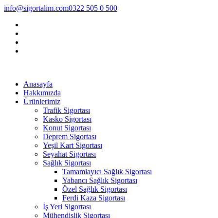
info@sigortalim.com
0322 505 0 500
Anasayfa
Hakkımızda
Ürünlerimiz
Trafik Sigortası
Kasko Sigortası
Konut Sigortası
Deprem Sigortası
Yeşil Kart Sigortası
Seyahat Sigortası
Sağlık Sigortası
Tamamlayıcı Sağlık Sigortası
Yabancı Sağlık Sigortası
Özel Sağlık Sigortası
Ferdi Kaza Sigortası
İş Yeri Sigortası
Mühendislik Sigortası