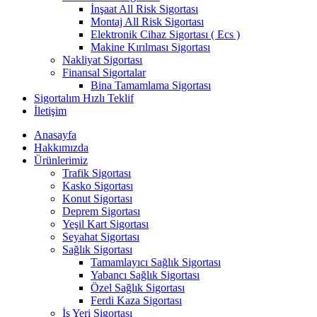
İnşaat All Risk Sigortası
Montaj All Risk Sigortası
Elektronik Cihaz Sigortası ( Ecs )
Makine Kırılması Sigortası
Nakliyat Sigortası
Finansal Sigortalar
Bina Tamamlama Sigortası
Sigortalım Hızlı Teklif
İletişim
Anasayfa
Hakkımızda
Ürünlerimiz
Trafik Sigortası
Kasko Sigortası
Konut Sigortası
Deprem Sigortası
Yeşil Kart Sigortası
Seyahat Sigortası
Sağlık Sigortası
Tamamlayıcı Sağlık Sigortası
Yabancı Sağlık Sigortası
Özel Sağlık Sigortası
Ferdi Kaza Sigortası
İş Yeri Sigortası