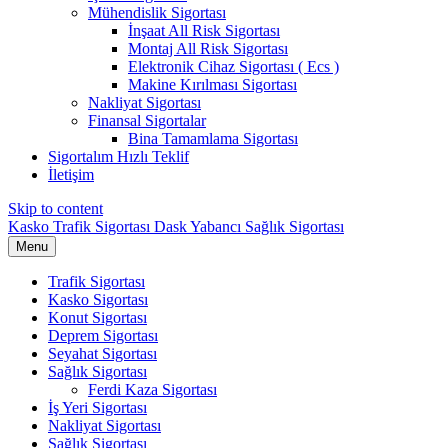
Mühendislik Sigortası
İnşaat All Risk Sigortası
Montaj All Risk Sigortası
Elektronik Cihaz Sigortası ( Ecs )
Makine Kırılması Sigortası
Nakliyat Sigortası
Finansal Sigortalar
Bina Tamamlama Sigortası
Sigortalım Hızlı Teklif
İletişim
Skip to content
Kasko Trafik Sigortası Dask Yabancı Sağlık Sigortası
Menu
Trafik Sigortası
Kasko Sigortası
Konut Sigortası
Deprem Sigortası
Seyahat Sigortası
Sağlık Sigortası
Ferdi Kaza Sigortası
İş Yeri Sigortası
Nakliyat Sigortası
Sağlık Sigortası