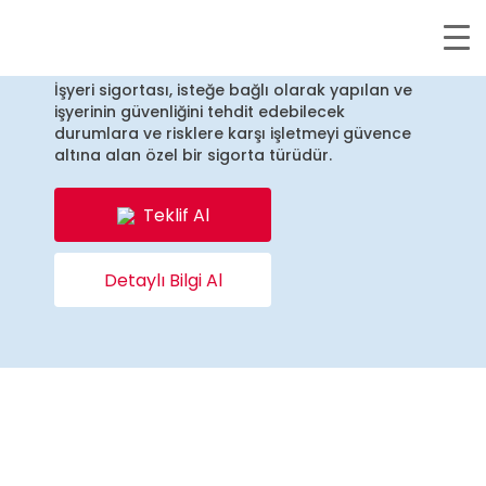
İş Yeri
Sigortası
İşyeri sigortası, isteğe bağlı olarak yapılan ve
işyerinin güvenliğini tehdit edebilecek
durumlara ve risklere karşı işletmeyi güvence
altına alan özel bir sigorta türüdür.
Teklif Al
Detaylı Bilgi Al
Ana sayfa
»
İş Yeri Sigortası